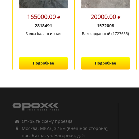
165000.00
20000.00
2818491
1572008
Балка балансирная
Вал карданный (1727635)
Подробнее
Подробнее
1
2
3
Открыть схему проезда
Москва, МКАД 32 км (внешняя сторона),
пос. Битца, ул. Нагорная, д. 5