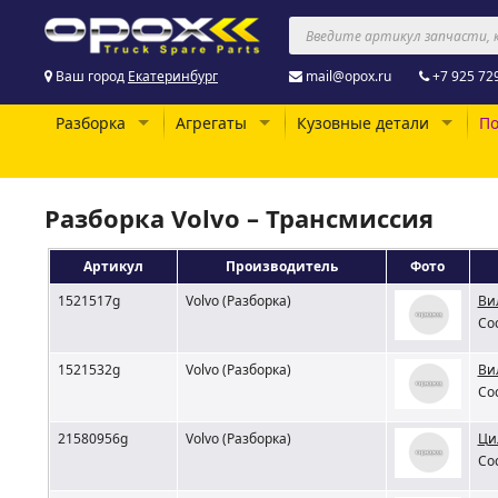
Ваш город
Екатеринбург
mail@opox.ru
+7 925 72
Разборка
Агрегаты
Кузовные детали
По
Разборка Volvo – Трансмиссия
Артикул
Производитель
Фото
1521517g
Volvo (Разборка)
Ви
Со
1521532g
Volvo (Разборка)
Ви
Со
21580956g
Volvo (Разборка)
Ци
Со