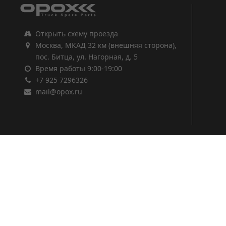
Открыть схему проезда
Москва, МКАД 32 км (внешняя сторона),
пос. Битца, ул. Нагорная, д. 5
Время работы 9:00-19:00
+7 925 7296326
mail@opox.ru