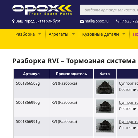
Ваш город
Екатеринбург
mail@opox.ru
+7 925 72
Разборка
Агрегаты
Кузовные детали
По
Разборка RVI – Тормозная система
Артикул
Производитель
Фото
5001866508g
RVI (Разборка)
Суппорт т
Состояние
5001866990g
RVI (Разборка)
Суппорт т
Состояние
5001866991g
RVI (Разборка)
Суппорт т
Состояние