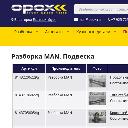
Ваш город
Екатеринбург
mail@opox.ru
+7 925 72
Разборка
Агрегаты
Кузовные детали
По
Разборка MAN. Подвеска
Артикул
Производитель
Фото
81432206229g
Разборка MAN
Продольны
Состояние 
81437186822g
Разборка MAN
Тяга стаб
Состояние 
81437056054g
Разборка MAN
Кронштейн
Состояние 