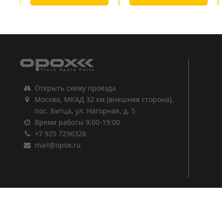
1
2
3
Открыть схему проезда
Москва, МКАД 32 км (внешняя сторона),
пос. Битца, ул. Нагорная, д. 5
Время работы 9:00-19:00
+7 925 7296326
mail@opox.ru