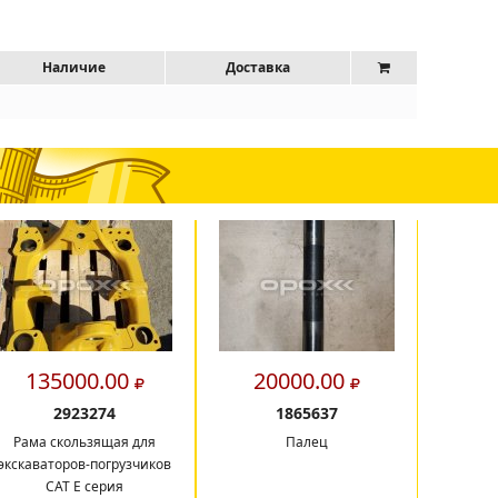
Наличие
Доставка
135000.00
20000.00
9
2923274
1865637
Рама скользящая для
Палец
Гидрав
экскаваторов-погрузчиков
CAT E серия