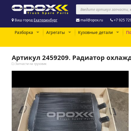
Ваш город
Екатеринбург
mail@opox.ru
+7 925 72
Разборка
Агрегаты
Кузовные детали
По
Артикул 2459209. Радиатор охла
Запчасти на грузовик