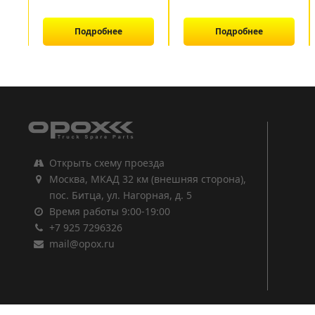
Подробнее
Подробнее
1
2
3
Открыть схему проезда
Москва, МКАД 32 км (внешняя сторона),
пос. Битца, ул. Нагорная, д. 5
Время работы 9:00-19:00
+7 925 7296326
mail@opox.ru