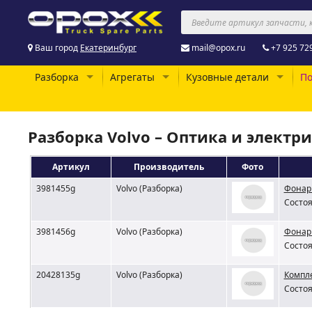
Ваш город
Екатеринбург
mail@opox.ru
+7 925 72
Разборка
Агрегаты
Кузовные детали
По
Разборка Volvo – Оптика и электр
Артикул
Производитель
Фото
3981455g
Volvo (Разборка)
Фонарь
Состоя
3981456g
Volvo (Разборка)
Фонарь
Состоя
20428135g
Volvo (Разборка)
Компле
Состоя