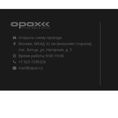
1
2
3
Открыть схему проезда
Москва, МКАД 32 км (внешняя сторона),
пос. Битца, ул. Нагорная, д. 5
Время работы 9:00-19:00
+7 925 7296326
mail@opox.ru