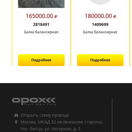
165000.00
180000.00
2818491
1409699
Балка балансирная
Балка балансирная
Подробнее
Подробнее
1
2
3
Открыть схему проезда
Москва, МКАД 32 км (внешняя сторона),
пос. Битца, ул. Нагорная, д. 5