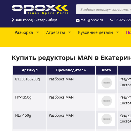
Ваш город
Екатеринбург
mail@opox.ru
+7 925 72
Разборка
Агрегаты
Кузовные детали
По
Купить редукторы MAN в Екатерин
Артикул
Производитель
Фото
81350106288g
Разборка MAN
Редукт
Состоя
HY-1350g
Разборка MAN
Редукт
Состоя
HL7-150g
Разборка MAN
Редукт
Состоя