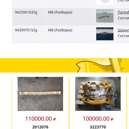
Состоя
9425061035g
MB (Разборка)
Патру
Состоя
9439970152g
MB (Разборка)
Шланг
Состоя
110000.00
100000.00
2012076
3223770