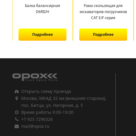
Балка балансирная
Рама скользящая для
D6RII/H
экскаваторов-погрузчиков
CAT E/F серия
Подробнее
Подробнее
1
2
3
Открыть схему проезда
Москва, МКАД 32 км (внешняя сторона),
пос. Битца, ул. Нагорная, д. 5
Время работы 9:00-19:00
+7 925 7296326
mail@opox.ru