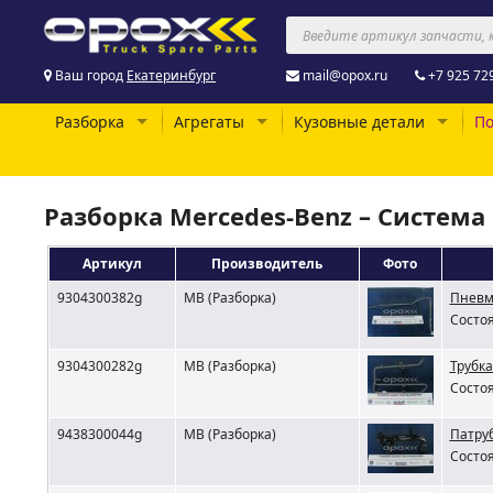
Ваш город
Екатеринбург
mail@opox.ru
+7 925 72
Разборка
Агрегаты
Кузовные детали
По
Разборка Mercedes-Benz – Систем
Артикул
Производитель
Фото
9304300382g
MB (Разборка)
Пневм
Состоя
9304300282g
MB (Разборка)
Трубк
Состоя
9438300044g
MB (Разборка)
Патру
Состоя