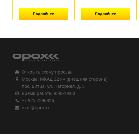
Подробнее
Подробнее
1
2
3
Открыть схему проезда
Москва, МКАД 32 км (внешняя сторона),
пос. Битца, ул. Нагорная, д. 5
Время работы 9:00-19:00
+7 925 7296326
mail@opox.ru