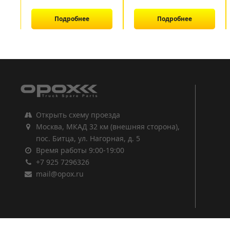
Подробнее
Подробнее
1
2
3
Открыть схему проезда
Москва, МКАД 32 км (внешняя сторона),
пос. Битца, ул. Нагорная, д. 5
Время работы 9:00-19:00
+7 925 7296326
mail@opox.ru