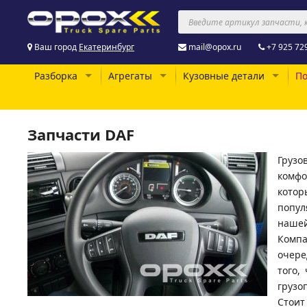
Ваш город
Екатеринбург
mail@opox.ru
+7 925 72
Разборка
Агрегаты
Кузовные детали
По
Запчасти DAF
Грузо
комфо
котор
попул
нашей
Компа
очере
того,
грузо
Стоит