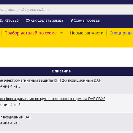
25 7296326
Как сделать заказ?
Схема проезда
Подбор деталей по схеме
Новые запчасти
Спецпредл
Описание
ан электромагнитный защиты КПП 2-х позиционный DAF
яние 4 из 5
н сброса давления воздуха стояночного тормоза DAF CF/XF
яние 4 из 5
г воздушный DAF
яние 4 из 5