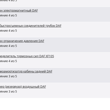
яние 4 из 5
ан электромагнитный DAF
яние 4 из 5
 быстросъемных соединителей трубок DAF
яние 4 из 5
ан ограничения давления DAF
яние 4 из 5
ределитель тормозных сил DAF XF105
яние 4 из 5
моамортизатор кабины задний DAF
яние 3 из 5
вер (резервуар) воздушный DAF
яние 3 из 5