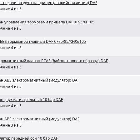
г подачи воздуха на прицеп (аварийная линия) DAF
яние 4 из 5
ан управления тормозами прицепа DAF XF95/XF105
яние 4 из 5
 EBS тормозной главный DAF CF75/85/XF95/105
яние 4 из 5
тромагнитный клапан ECAS (байонет нового образца) DAF
яние 4 из 5
ан ABS электромагнитный (модулятор) DAF
яние 4 из 5
ан двухмагистральный 10 бар DAF
яние 4 из 5
ан ABS электромагнитный (модулятор) DAF
яние 3 из 5
лятор передней оси 10 бар DAF