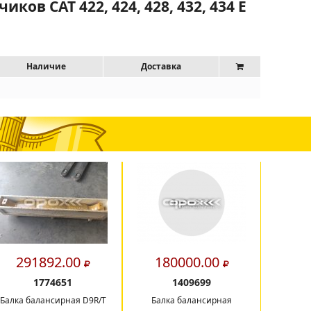
ов CAT 422, 424, 428, 432, 434 E
Наличие
Доставка
291892.00
180000.00
7
1774651
1409699
Балка балансирная D9R/T
Балка балансирная
Радиато