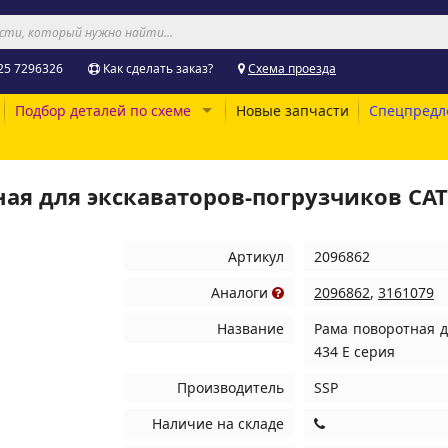
25 7296326
Как сделать заказ?
Схема проезда
Подбор деталей по схеме
Новые запчасти
Спецпредл
я для экскаваторов-погрузчиков CAT 42
Артикул
2096862
Аналоги
2096862
,
3161079
Название
Рама поворотная дл
434 E серия
Производитель
SSP
Наличие на складе