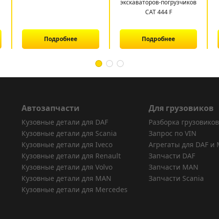
экскаваторов-погрузчиков
САТ 444 F
Подробнее
Подробнее
Автозапчасти
Для грузовиков
Кузовные детали для DAF
Разборка грузовиков
Кузовные детали для Scania
Запрос по VIN
Кузовные детали для Iveco
Агрегаты для DAF и
Кузовные детали для Renault
Запчасти DAF
Кузовные детали для Volvo
Запчасти MAN
Кузовные детали для MAN
Запчасти Scania
Кузовные детали для Mercedes