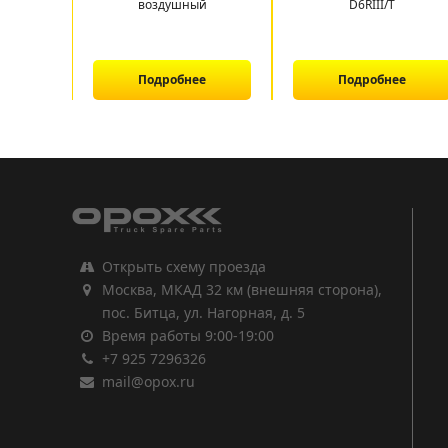
воздушный
D6RIII/T
Подробнее
Подробнее
1
2
3
Открыть схему проезда
Москва, МКАД 32 км (внешняя сторона),
пос. Битца, ул. Нагорная, д. 5
Время работы 9:00-19:00
+7 925 7296326
mail@opox.ru