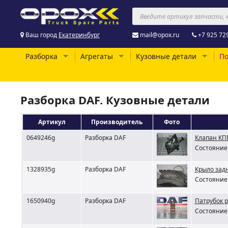
Ваш город
Екатеринбург
mail@opox.ru
+7 925 72
Разборка
Агрегаты
Кузовные детали
По
Разборка DAF. Кузовные детали
Артикул
Производитель
Фото
0649246g
Разборка DAF
Клапан КП
Состояние 
1328935g
Разборка DAF
Крыло задн
Состояние 
1650940g
Разборка DAF
Патрубок 
Состояние 