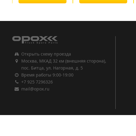
1
2
3
Открыть схему проезда
Москва, МКАД 32 км (внешняя сторона),
пос. Битца, ул. Нагорная, д. 5
Время работы 9:00-19:00
+7 925 7296326
mail@opox.ru