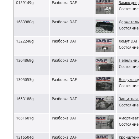
0159149g
Разборка DAF
Замок две
Состояние 
1683980g
Разборка DAF
Держатель
Состояние 
1322248g
Разборка DAF
Хомут DAF
Состояние 
1304869g
Разборка DAF
Пепельниц
Состояние 
1305053g
Разборка DAF
Воздухово
Состояние 
1653188g
Разборка DAF
Защитная 
Состояние 
1651601g
Разборка DAF
Амортизат
Состояние 
1316504g
Разборка DAF
Кронштейн