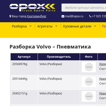
Ваш город
Екатеринбург
mail@opox.ru
+7 925 72
Разборка
Агрегаты
Кузовные детали
По
Разборка Volvo – Пневматика
Артикул
Производитель
Фото
20568978g
Volvo (Разборка)
Крон
Сост
20514449g
Volvo (Разборка)
Кран
Сост
20452151g
Volvo (Разборка)
Кран
Сост