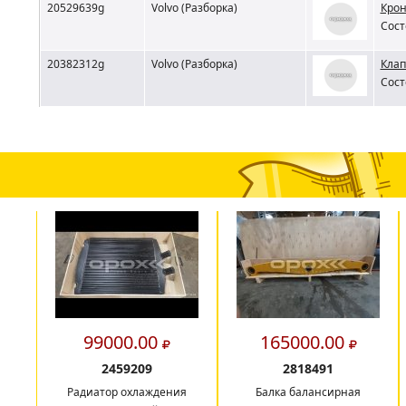
20529639g
Volvo (Разборка)
Крон
Сост
20382312g
Volvo (Разборка)
Клап
Сост
99000.00
165000.00
2459209
2818491
Радиатор охлаждения
Балка балансирная