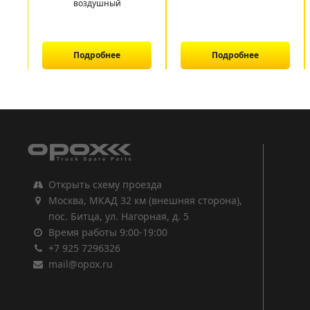
воздушный
Подробнее
Подробнее
1
2
3
Открыть схему проезда
Москва, МКАД 32 км (внешняя сторона),
пос. Битца, ул. Нагорная, д. 5
Время работы 9:00-19:00
+7 925 7296326
mail@opox.ru